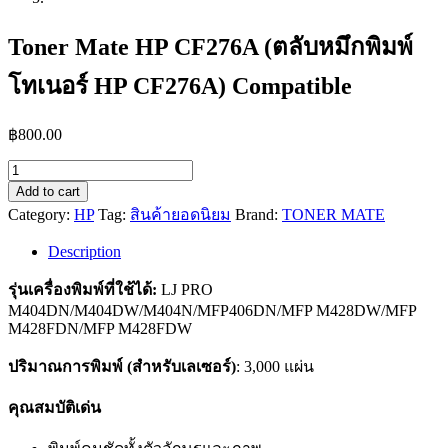
Toner Mate HP CF276A (ตลับหมึกพิมพ์
โทเนอร์ HP CF276A) Compatible
฿
800.00
Toner
Mate
Add to cart
HP
Category:
HP
Tag:
สินค้ายอดนิยม
Brand:
TONER MATE
CF276A
(ตลับ
Description
หมึก
รุ่นเครื่องพิมพ์ที่ใช้ได้:
LJ PRO
พิมพ์
M404DN/M404DW/M404N/MFP406DN/MFP M428DW/MFP
โท
M428FDN/MFP M428FDW
เนอ
ปริมาณการพิมพ์ (สำหรับเลเซอร์)
: 3,000 แผ่น
ร์
HP
CF276A)
คุณสมบัติเด่น
Compatible
quantity