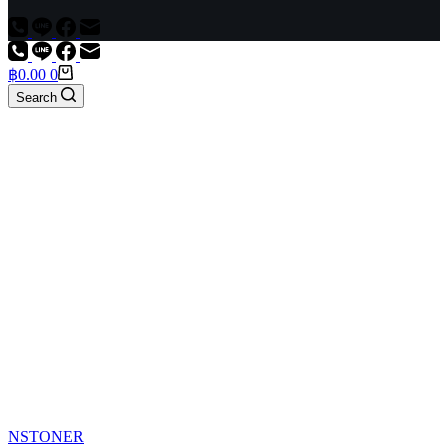
Shopping
฿
0.00
0
cart
Search
NSTONER